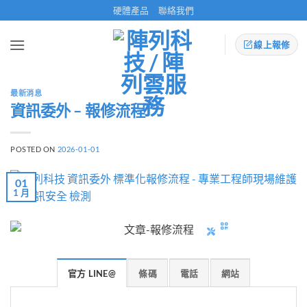
Skip
硬體產品
聯絡我們
to
content
線上報修
最新消息
資訊委外 – 報修流程
POSTED ON
2026-01-01
01
1 月
官方 LINE@
條碼
電話
網站