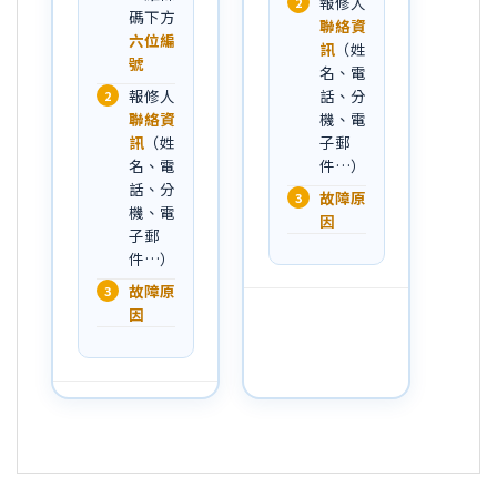
報修人
2
碼下方
聯絡資
六位編
訊
（姓
號
名、電
報修人
話、分
2
聯絡資
機、電
訊
（姓
子郵
名、電
件…）
話、分
故障原
3
機、電
因
子郵
件…）
故障原
3
因