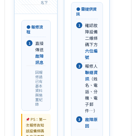
名下
● 需提供資
訊
確認故
1
● 報修流
障設備
程
二維條
直接
1
碼下方
傳送
六位編
故障
號
訊息
報修人
2
聯絡資
因報
修過
訊
（姓
已有
名、電
基本
資料
話、分
與裝
機、電
置紀
子郵
錄
件…）
故障原
PS：第一
3
次報修告知
因
該設備條碼