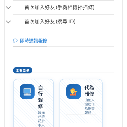
首次加入好友 (手機相機掃描條)
首次加入好友 (搜尋 ID)
即時通訊報修
主要設備
自
代為
行
報修
報
由他人
協助代
修
為提交
設備
報修
已登
記於
本人