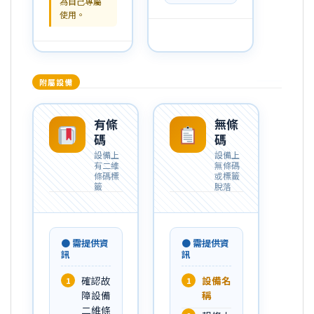
為自己專屬
使用。
附屬設備
有條
無條
碼
碼
設備上
設備上
有二維
無條碼
條碼標
或標籤
籤
脫落
● 需提供資
● 需提供資
訊
訊
確認故
設備名
1
1
障設備
稱
二維條