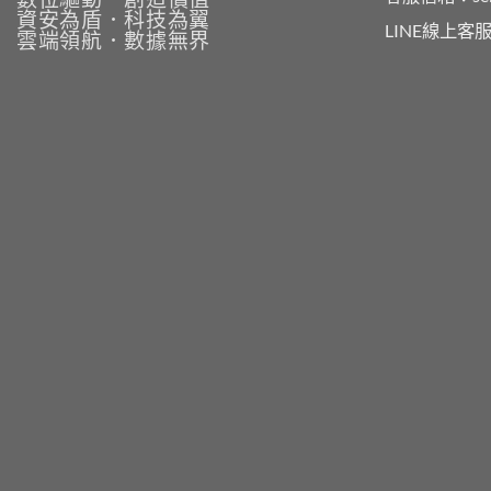
資安為盾．科技為翼
LINE線上客服
雲端領航．數據無界