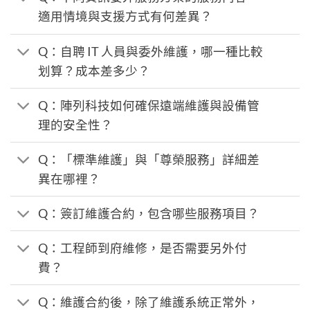
適用情境與支援方式有何差異？
Q：自聘 IT 人員與委外維護，哪一種比較
划算？成本差多少？
Q：陣列科技如何確保遠端維護與設備管
理的安全性？
Q：「標準維護」與「尊榮服務」詳細差
異在哪裡？
Q：簽訂維護合約，包含哪些服務項目？
Q：工程師到府維修，是否需要另外付
費？
Q：維護合約後，除了維護系統正常外，