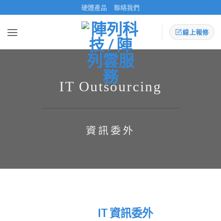
Skip
硬體產品
聯絡我們
to
content
線上報修
IT Outsourcing
資訊委外
IT 資訊委外