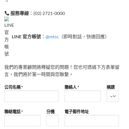
服務專線
：(02) 2721-0000
LINE 官方帳號
：
@mtsc
（即時對話，快速回應）
我們的專業顧問將釋疑您的問題！您也可透過下方表單留
言，我們將於第一時間與您聯繫。
公司名稱 *
聯絡人 *
稱謂
聯絡電話 *
分機
電子郵件地址