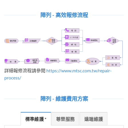
陣列 - 高效報修流程
詳細報修流程請參閱
https://www.mtsc.com.tw/repair-
process/
陣列 - 維護費用方案
標準維護 *
尊榮服務
遠端維護