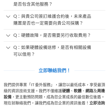
是否包含其他服務？
Q：與貴公司簽訂維護合約後，未來產品
購置是否也一定需要向貴公司採購？
Q：硬體故障，是否需要另行收取費用？
Q：如果硬體設備送修，是否有相關設備
可以借用？
立即聯絡我們！
我們提供專業「IT 委外服務」，讓您以最低成本，享受最頂
級的資訊技術支援。我們不僅維護
硬體
、
軟體
、
網路
及
周邊
設備
，更主動預防問題，成為您企業成長的最佳數位後盾。
現在就聯絡我們，讓我們成為您企業的資訊後盾！
立即洽詢
→