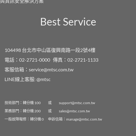
Best Service
104498 台北市中山區復興南路一段2號4樓
電話：02-2721-0000
傳真：02-2721-1133
客服信箱：
service@mtsc.com.tw
LINE線上客服:
@mtsc
技術部門：轉分機 100 或
support@mtsc.com.tw
業務部門：轉分機 200 或
sales@mtsc.com.tw
一般故障報修：轉分機 0 申訴信箱：
manage@mtsc.com.tw