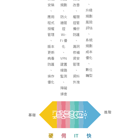
、
安裝
規劃
改善
升級
、
、
、
規劃
應用
防火
權限
風險
程式
牆管
控管
評估
授權
控
備份
、
管理
Wi-
防護
系統
、
Fi 優
、
規劃
版本
化
漏洞
成本
更新
、
修補
優化
病毒
VPN
資安
、
防護
建置
管理
數位
、
線路
、
轉型
操作
監測
資料
優化
、
外洩
障礙
排查
進階
基礎
硬
伺
IT
快