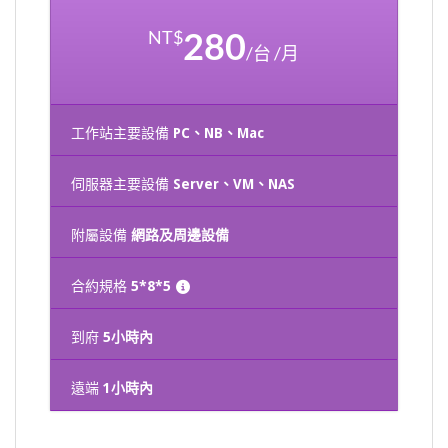
280
NT$
/台 /月
工作站主要設備
PC、NB、Mac
伺服器主要設備
Server、VM、NAS
附屬設備
網路及周邊設備
合約規格
5*8*5
到府
5小時內
遠端
1小時內