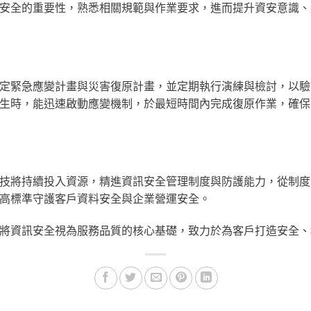
安全的重要性，熟悉相關規範與作業要求，進而提升資安意識、
定緊急應變計畫與災害復原計畫，並定期執行演練與檢討，以驗
生時，能迅速啟動應變機制，於最短時間內完成復原作業，確保
技將持續投入資源，精進資訊安全管理制度與防護能力，從制度
高標準守護客戶資料安全與企業營運安全。
將資訊安全視為服務品質的核心基礎，致力於為客戶打造安全、