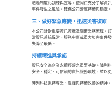
透過制度化訓練與宣導，使同仁充分了解資訊
事件發生之風險，確保公司營運持續與穩定。
三、做好緊急應變，迅速災害復原
本公司針對重要資訊資產及關鍵業務流程，訂
當資訊系統異常、服務中斷或重大災害事件發
失降至最低。
持續精進與承諾
資訊安全為企業永續經營之重要基礎。陣列科
安全、穩定、可信賴的資訊服務環境，並以更
陣列科技秉持專業、嚴謹與持續改善的精神，