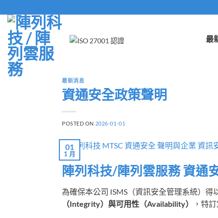
Skip
to
content
最
最新消息
資通安全政策聲明
POSTED ON
2026-01-01
01
1 月
陣列科技/陣列雲服務 資通
為確保本公司 ISMS（資訊安全管理系統）
（Integrity）與可用性（Availability）
，特訂