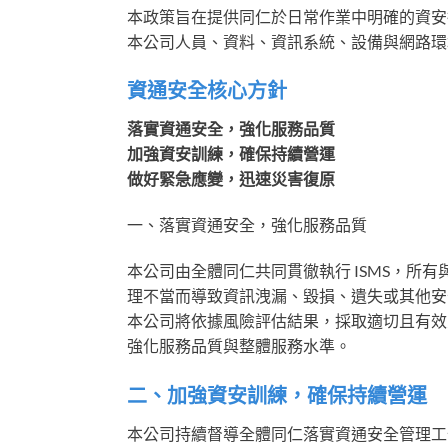
本政策旨在提供同仁於日常作業中明確的資安
本公司人員、資料、資訊系統、設備與網路環
資通安全核心方針
落實資通安全，強化服務品質
加強資安訓練，確保持續營運
做好緊急應變，迅速災害復原
一、落實資通安全，強化服務品質
本公司由全體同仁共同貫徹執行 ISMS，
理不當而導致資訊洩漏、毀損、遺失或其他安
本公司將依據風險評估結果，採取適切且有效
強化服務品質與整體服務水準。
二、加強資安訓練，確保持續營運
本公司持續督導全體同仁落實資通安全管理工