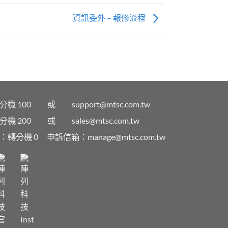
資訊委外 – 報修流程
轉分機 100 或
support@mtsc.com.tw
轉分機 200 或
sales@mtsc.com.tw
：轉分機 0
申訴信箱：
manage@mtsc.com.tw