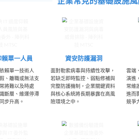
企業常見的基礎設施風
仰賴單一人員
資安防護漏洞
依賴單一技術人
面對勒索病毒與持續性攻擊，
雲端
假、離職或無法支
若缺乏即時監控、弱點修補與
演進
常將難以及時處
完整防護機制，企業關鍵資料
常維
識斷層、維運停滯
與核心系統將長期暴露在高風
進而
同步升高。
險環境之中。
競爭