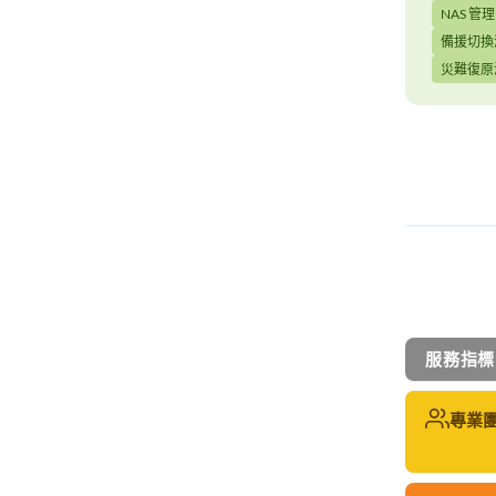
NAS 管理
備援切換
災難復原
服務指標
專業