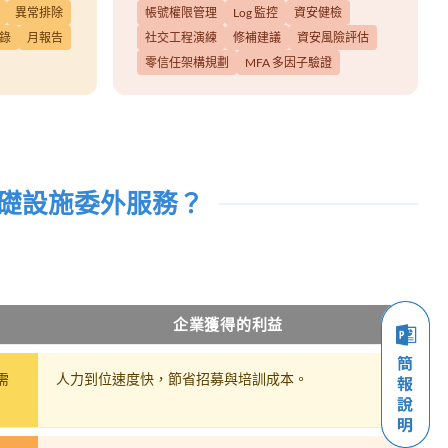
異常排除
帳號權限管理
Log 監控
資安健檢
錄
月報告
社交工程演練
修補建議
資安風險評估
零信任架構規劃
MFA 多因子驗證
礎設施委外服務？
企業獲得的利益
需
人力到位速度快，節省招募與培訓成本。