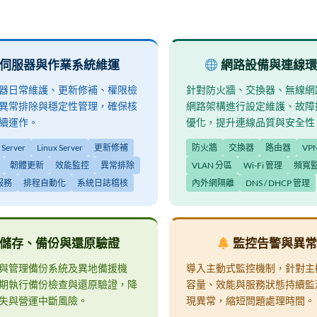
伺服器與作業系統維運
網路設備與連線環
器日常維護、更新修補、權限檢
針對防火牆、交換器、無線網路
異常排除與穩定性管理，確保核
網路架構進行設定維護、故障
續運作。
優化，提升連線品質與安全性
Server
Linux Server
更新修補
防火牆
交換器
路由器
VP
韌體更新
效能監控
異常排除
VLAN 分區
Wi-Fi 管理
頻寬
服務
排程自動化
系統日誌稽核
內外網隔離
DNS / DHCP 管理
儲存、備份與還原驗證
監控告警與異常
與管理備份系統及異地備援機
導入主動式監控機制，針對主
期執行備份檢查與還原驗證，降
容量、效能與服務狀態持續監
失與營運中斷風險。
現異常，縮短問題處理時間。