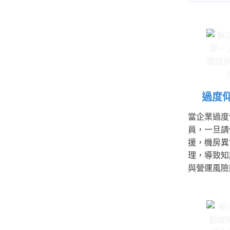
過度
當企業過度
員，一旦請
援，機房異
理，導致知
與營運風險