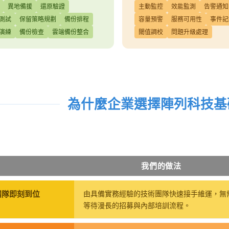
異地備援
還原驗證
主動監控
效能監測
告警通知
測試
保留策略規劃
備份排程
容量預警
服務可用性
事件記
演練
備份檢查
雲端備份整合
閾值調校
問題升級處理
為什麼企業選擇陣列科技基
我們的做法
團隊即刻到位
由具備實務經驗的技術團隊快速接手維運，無
等待漫長的招募與內部培訓流程。