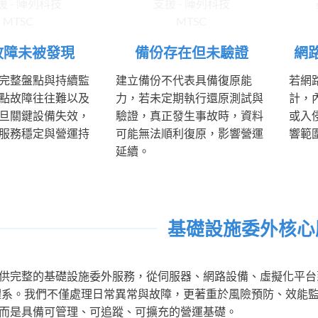
故障未被發現
備份存在但未驗證
網
完整盤點與持續監
建立備份不代表具備復原能
若網
點故障往往難以及
力，若未定期執行還原測試與
計，
旦關鍵設備失效，
驗證，真正發生事故時，資料
或入
服務穩定與營運持
可能無法順利復原，影響營運
響範
延續。
基礎設施委外核心
供完整的基礎設施委外服務，從伺服器、網路設備、虛擬化平台
維運體系。我們不僅處理日常異常與故障，更著重於風險預防、效能監
而是具備可管理、可追蹤、可擴充的營運基礎。