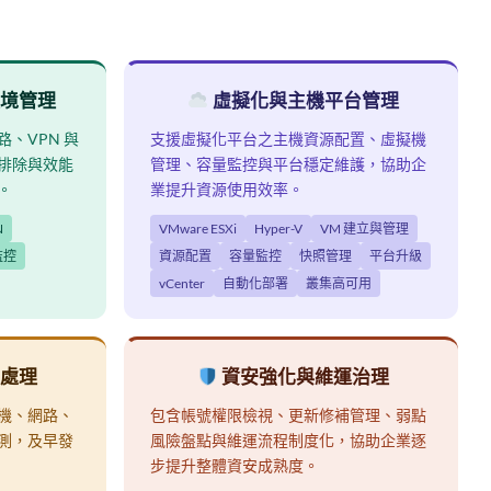
境管理
虛擬化與主機平台管理
、VPN 與
支援虛擬化平台之主機資源配置、虛擬機
排除與效能
管理、容量監控與平台穩定維護，協助企
。
業提升資源使用效率。
N
VMware ESXi
Hyper-V
VM 建立與管理
監控
資源配置
容量監控
快照管理
平台升級
vCenter
自動化部署
叢集高可用
處理
資安強化與維運治理
機、網路、
包含帳號權限檢視、更新修補管理、弱點
測，及早發
風險盤點與維運流程制度化，協助企業逐
步提升整體資安成熟度。