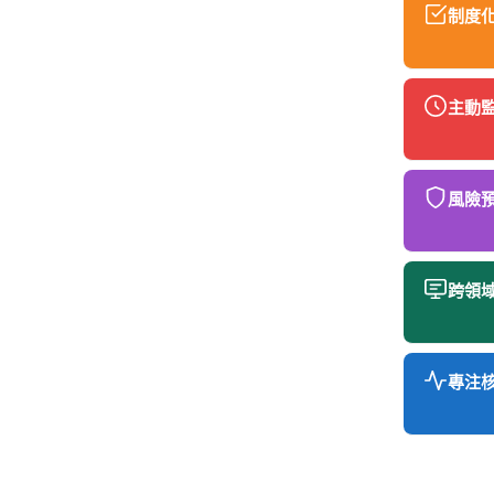
制度
主動
風險
跨領
專注