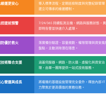
化維運更安心
導入標準流程、定期巡檢制度與完整紀錄管理
建立可傳承的維運體制。
監控提前預警
7/24/365 持續監測主機、網路與服務狀態，
即時告警並快速介入處理。
預防優於救火
落實備份驗證、容量規劃、權限管理與資安風
盤點，主動消除潛在隱患。
域技術整合支援
涵蓋伺服器、網路、防火牆、虛擬化與資安治
理，由單一團隊提供一站式技術服務。
核心營運與成長
將複雜的基礎設施管理完全委外，釋放內部 IT
力聚焦於更高價值的業務任務。