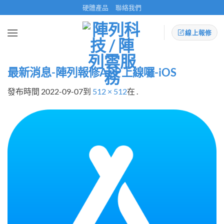
Skip
硬體產品
聯絡我們
to
content
線上報修
最新消息-陣列報修APP上線囉-iOS
發布時間
2022-09-07
到
512 × 512
在
.